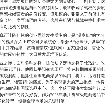
其中，驾培项目的经历令他尤为刻骨铭心——刚开始，这
合作逐步搭建起自己的教练团队，最终收购了驾校的资质
整驾校经营者的身份转变。但规模的扩张带来了前所未有
资金链一度面临严峻考验。这段在机遇与挑战中挣扎求生
应对危机的韧性。
真正让陈仕炫的创业思维发生质变的，是“温商班”的学
”的视角深入上市公司决策核心，学会从“做事”到“谋局”
目中开花结果。该项目荣获“互联网+”国家级银奖，更让
的供应链韧性，为日后发展埋下伏笔。
业之际，面对多种选择，陈仕炫坚定地选择了“留温”。
的深刻理解。他回归平阳家族工厂，将在校期间积累的电
敏锐洞察，他抓住直播电商爆发的风口，将工厂迅速打造
重生产、轻营销”的痛点。为了实现更大的产业抱负，他
建1688温州国际选品中心。这一坐落于瓯海大象城的超1
势产业带的源头好货。作为2026年浙江省省级电商选品
字化转型、链接全球市场的关键引擎。