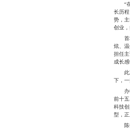
“
长历程
势，主
创业，
首
炫、温
担任主
成长感
此
下，一
办
前十五
科技创
型，正
陈